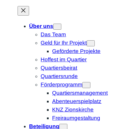
Zum
Inhalt
springen
Über uns
Das Team
Geld für Ihr Projekt
Geförderte Projekte
Hoffest im Quartier
Quartiersbeirat
Quartiersrunde
Förderprogramm
Quartiersmanagement
Abenteuerspielplatz
KNZ Zionskirche
Freiraumgestaltung
Beteiligung