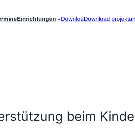
ermine
Einrichtungen
DownloaDownload projektan
erstützung beim Kind