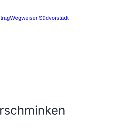
trag
Wegweiser Südvorstadt
erschminken